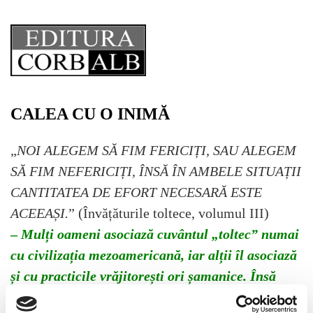
Skip
to
content
CALEA CU O INIMĂ
„
NOI ALEGEM SĂ FIM FERICIȚI, SAU ALEGEM
SĂ FIM NEFERICIȚI, ÎNSĂ ÎN AMBELE SITUAȚII
CANTITATEA DE EFORT NECESARĂ ESTE
ACEEAȘI.
” (Învățăturile toltece, volumul III)
–
Mulți oameni asociază cuvântul „toltec” numai
cu civilizația mezoamericană, iar alții îl asociază
și cu practicile vrăjitorești ori șamanice. Însă
„toltec” vine din vremuri imemoriale și înseamnă