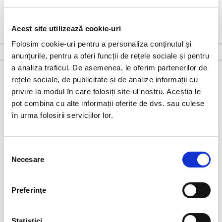
un bărbat sau o femeie a cunoașterii obținută
prin experiență-trăire directă.
–
Acest site utilizează cookie-uri
Folosim cookie-uri pentru a personaliza conținutul și
Cosul meu
anunțurile, pentru a oferi funcții de rețele sociale și pentru
a analiza traficul. De asemenea, le oferim partenerilor de
rețele sociale, de publicitate și de analize informații cu
privire la modul în care folosiți site-ul nostru. Aceștia le
pot combina cu alte informații oferite de dvs. sau culese
Transport internațional – supliment de cost
în urma folosirii serviciilor lor.
100.00
lei
Selecția
Pret de vanzare.
Necesare
consimțământului
Stoc epuizat
Preferinţe
Categorie:
Uncategorized
Statistici