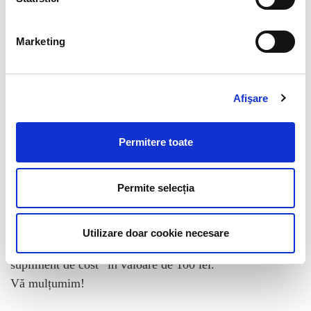
Descriere
Marketing
Descriere
Afişare
–> Pentru a fi livrate în afara României, cărțile
Permitere toate
comandate trebuie să aibă un preț total de minim 285
lei, iar plata să fie realizată cu cardul sau prin
Permite selecția
transfer bancar. <–
În cazul în care doriți livrarea comenzii în afara
României, vă rugăm să adăugați comenzii
Utilizare doar cookie necesare
dumneavoastră (în coș) și „Transport internațional –
supliment de cost” în valoare de 100 lei.
Vă mulțumim!