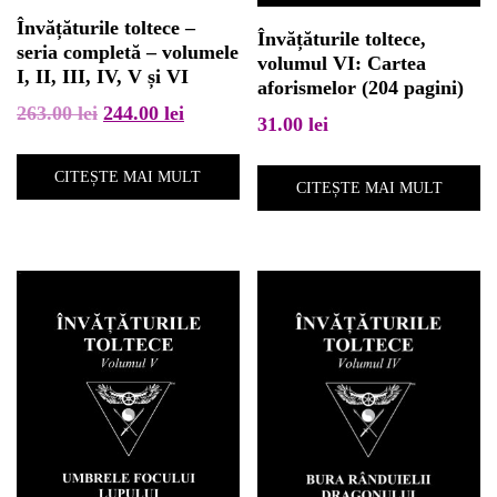
Învățăturile toltece –
Învățăturile toltece,
seria completă – volumele
volumul VI: Cartea
I, II, III, IV, V și VI
aforismelor (204 pagini)
Prețul
Prețul
263.00
lei
244.00
lei
31.00
lei
inițial
curent
a
este:
CITEȘTE MAI MULT
CITEȘTE MAI MULT
fost:
244.00 lei.
263.00 lei.