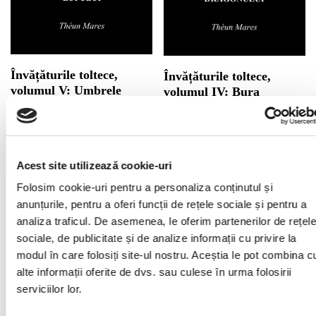
Învățăturile toltece,
Învățăturile toltece,
volumul V: Umbrele
volumul IV: Bura
focului lupului (304
Rânduielii Dragonului
pagini)
(316 pagini)
39.00
lei
43.00
lei
Acest site utilizează cookie-uri
CITEȘTE MAI MULT
Folosim cookie-uri pentru a personaliza conținutul și
CITEȘTE MAI MULT
anunțurile, pentru a oferi funcții de rețele sociale și pentru a
analiza traficul. De asemenea, le oferim partenerilor de rețel
sociale, de publicitate și de analize informații cu privire la
modul în care folosiți site-ul nostru. Aceștia le pot combina c
alte informații oferite de dvs. sau culese în urma folosirii
serviciilor lor.