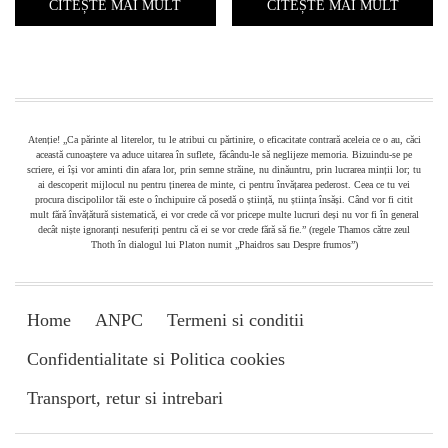
CITEȘTE MAI MULT
CITEȘTE MAI MULT
Atenție! „Ca părinte al literelor, tu le atribui cu părtinire, o eficacitate contrară aceleia ce o au, căci
această cunoaștere va aduce uitarea în suflete, făcându-le să neglijeze memoria. Bizuindu-se pe
scriere, ei își vor aminti din afara lor, prin semne străine, nu dinăuntru, prin lucrarea minții lor; tu
ai descoperit mijlocul nu pentru ținerea de minte, ci pentru învățarea pederost. Ceea ce tu vei
procura discipolilor tăi este o închipuire că posedă o știință, nu știința însăși. Când vor fi citit
mult fără învățătură sistematică, ei vor crede că vor pricepe multe lucruri deși nu vor fi în general
decât niște ignoranți nesuferiți pentru că ei se vor crede fără să fie.” (regele Thamos către zeul
Thoth în dialogul lui Platon numit „Phaidros sau Despre frumos”)
Home
ANPC
Termeni si conditii
Confidentialitate si Politica cookies
Transport, retur si intrebari