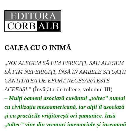
Skip
to
content
CALEA CU O INIMĂ
„
NOI ALEGEM SĂ FIM FERICIȚI, SAU ALEGEM
SĂ FIM NEFERICIȚI, ÎNSĂ ÎN AMBELE SITUAȚII
CANTITATEA DE EFORT NECESARĂ ESTE
ACEEAȘI.
” (Învățăturile toltece, volumul III)
–
Mulți oameni asociază cuvântul „toltec” numai
cu civilizația mezoamericană, iar alții îl asociază
și cu practicile vrăjitorești ori șamanice. Însă
„toltec” vine din vremuri imemoriale și înseamnă