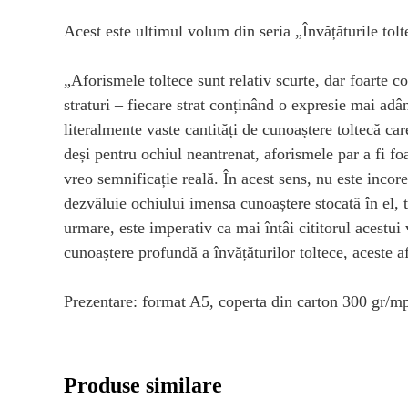
Acest este ultimul volum din seria „Învățăturile tol
„Aforismele toltece sunt relativ scurte, dar foarte c
straturi – fiecare strat conținând o expresie mai adâ
literalmente vaste cantități de cunoaștere toltecă ca
deși pentru ochiul neantrenat, aforismele par a fi fo
vreo semnificație reală. În acest sens, nu este inco
dezvăluie ochiului imensa cunoaștere stocată în el, to
urmare, este imperativ ca mai întâi cititorul acestui 
cunoaștere profundă a învățăturilor toltece, aceste af
Prezentare: format A5, coperta din carton 300 gr/mp,
Produse similare