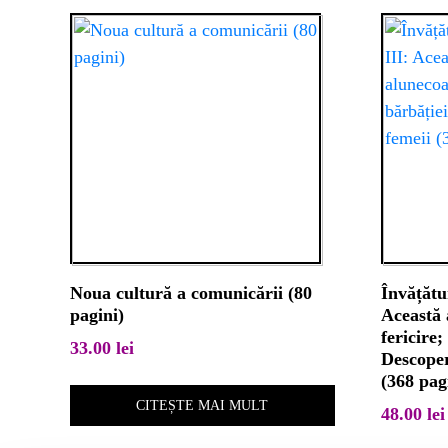
Noua cultură a comunicării (80
Învățătur
pagini)
Această 
fericire;
33.00
lei
Descoper
(368 pag
CITEȘTE MAI MULT
48.00
lei