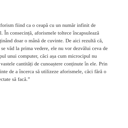
aforism fiind ca o ceapă cu un număr infinit de
l. În consecință, aforismele toltece încapsulează
nținând doar o mână de cuvinte. De aici rezultă că,
ce se văd la prima vedere, ele nu vor dezvălui ceva de
ocipul unui computer, căci așa cum microcipul nu
 vastele cantități de cunoaștere conținute în ele. Prin
inte de a încerca să utilizeze aforismele, căci fără o
ctate să facă.”