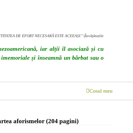
ANTITATEA DE EFORT NECESARĂ ESTE ACEEAȘI.
” (Învățăturile
ezoamericană, iar alții îl asociază și cu
ri imemoriale și înseamnă un bărbat sau o
Cosul meu
artea aforismelor (204 pagini)