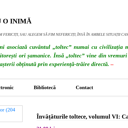
 O INIMĂ
M FERICIȚI, SAU ALEGEM SĂ FIM NEFERICIȚI, ÎNSĂ ÎN AMBELE SITUAȚII C
i asociază cuvântul „toltec” numai cu civilizația m
ăjitorești ori șamanice. Însă „toltec” vine din vremu
șterii obținută prin experiență-trăire directă.
–
ctronic
Bibliotecă
Contact
Învățăturile toltece, volumul VI: C