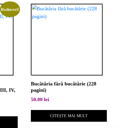
Reduceri!
Bucătăria fără bucătărie (228
III, IV,
pagini)
50.00
lei
CITEȘTE MAI MULT