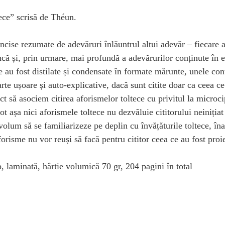
tece” scrisă de Théun.
oncise rezumate de adevăruri înlăuntrul altui adevăr – fiecare 
ncă și, prin urmare, mai profundă a adevărurilor conținute în e
re au fost distilate și condensate în formate mărunte, unele co
arte ușoare și auto-explicative, dacă sunt citite doar ca ceea 
rect să asociem citirea aforismelor toltece cu privitul la micr
t așa nici aforismele toltece nu dezvăluie cititorului neinițiat
volum să se familiarizeze pe deplin cu învățăturile toltece, îna
orisme nu vor reuși să facă pentru cititor ceea ce au fost proie
 laminată, hârtie volumică 70 gr, 204 pagini în total