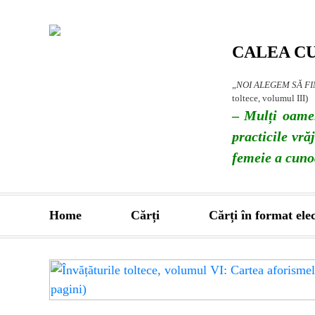
Skip
to
content
CALEA CU
„
NOI ALEGEM SĂ FI
toltece, volumul III)
–
Mulți oamen
practicile vr
femeie a cunoa
Home
Cărți
Cărți în format ele