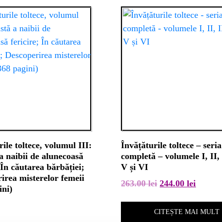
ile toltece, volumul III:
Învățăturile toltece – seria
a naibii de alunecoasă
completă – volumele I, II, 
 În căutarea bărbăției;
V și VI
irea misterelor femeii
Prețul
Prețul
263.00
lei
244.00
lei
ini)
inițial
curent
a
este:
CITEȘTE MAI MULT