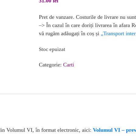
31.00
lei
Pret de vanzare. Costurile de livrare nu sunt
–> În cazul în care doriți livrarea în afara 
vă rugăm adăugați în coș și
„Transport inter
Stoc epuizat
Categorie:
Carti
din Volumul VI, în format electronic, aici:
Volumul VI – pre